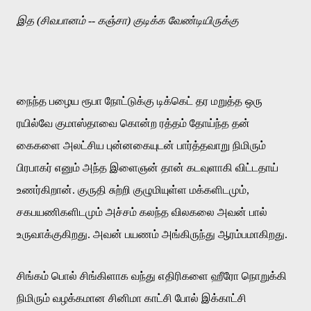
இத
(
சிவபானம்
--
கஞ்சா
)
குடிக்க
வேண்டியிருக்கு
நைந்த
பழைய
ரூபா
நோட்டுக்கு
டிக்கெட்
தர
மறுத்த
ஒரு
ரயில்வே
குமாஸ்தாவை
கொன்ற
ரத்தம்
தோய்ந்த
தன்
கைகளை
அலட்சிய
புன்னகையுடன்
பார்த்தவாறு
நிமிரும்
பிரபாகர்
எனும்
அந்த
இளைஞன்
தான்
கடவுளாகி
விட்டதாய்
உணர்கிறான்
.
குருதி
சுற்றி
குழுமியுள்ள
மக்களிடமும்
,
சகபயணிகளிடமும்
அச்சம்
கலந்த
விலகலை
அவன்
பால்
உருவாக்குகிறது
.
அவன்
பயணம்
அங்கிருந்து
ஆரம்பமாகிறது
.
சிங்கம்
பொல்
சிங்கிளாக
வந்து
எதிரிகளை
ஹீரோ
நொறுக்கி
நிமிரும்
வழக்கமான
சினிமா
காட்சி
போல்
இக்காட்சி