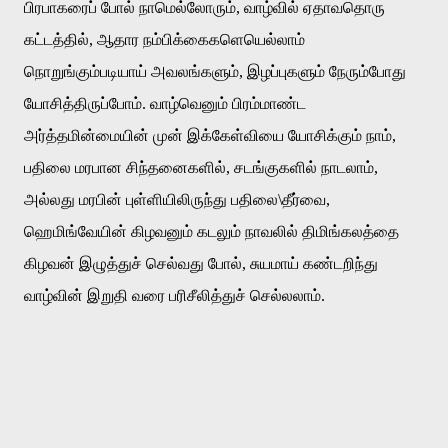
பிரபாகரைப்
போல்
நாமெல்லோரும்
,
வாழ்வில்
ஏதாவதொரு
கட்டத்தில்
,
ஆதார
நம்பிக்கைகளெயெல்லாம்
நொறுங்கும்படியாய்
அவலங்களும்
,
இழப்புகளும்
நேரும்போது
யோசித்திருப்போம்
.
வாழ்வெனும்
பிரம்மாண்ட
அர்த்தமின்மையின்
முன்
இக்கேள்வியை
யோசிக்கும்
நாம்
,
பதிலை
மரபான
சிந்தனைகளில்
,
சடங்குகளில்
நாடலாம்
,
அல்லது
மரபின்
புள்ளியிலிருந்து
பதிலை
\
தீர்வை
,
ஹெமிங்வேயின்
கிழவனும்
கடலும்
நாவலில்
திமிங்கலத்தை
கிழவன்
இழுத்துச்
செல்வது
போல்
,
சுயமாய்
கண்டறிந்து
வாழ்வின்
இறுதி
வரை
பரிசீலித்துச்
செல்லலாம்
.