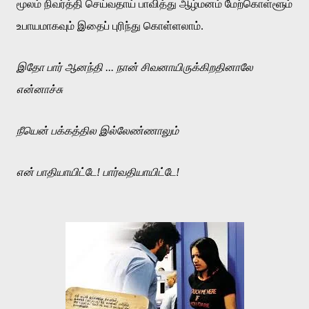
மூலம்
நிவர்த்தி
செய்வதாய்
பாவித்து
ஆழ்மனம்
மேற்கொள்ளூம்
உபாயமாகவும்
இதைப்
புரிந்து
கொள்ளலாம்
.
இதோ
பார்
ஆனந்தி
...
நான்
சிவனாயிருக்கிறதினாலே
என்னாச்சு
நீயென்
பக்கத்தில
இல்லேண்ணாலும்
என்
பாதியாயிட்டே
!
பார்வதியாயிட்டே
!