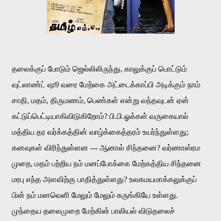
தலைக்குப்
போடும்
ஜெல்லிலிருந்து
,
காலுக்குப்
பொட்டும்
வுட்லாண்ட்
ஷூ
வரை
மேற்கை
அட்டைக்காப்பி
அடிக்கும்
நாம்
சாதி
,
மதம்
,
திருமணம்
,
பெண்கள்
என்று
வந்தவுடன்
ஏன்
கட்டுப்பெட்டியாகிவிடுகிறோம்
?
பி
.
பி
.
ஓக்கள்
வருகையால்
மத்திய
தர
வர்க்கத்தின்
வாழ்க்கைத்தரம்
உயர்ந்துள்ளது
;
கனவுகள்
விரிந்துள்ளன
---
ஆனால்
சிந்தனை
?
வர்ணாஸ்ரம
முறை
,
மதம்
பற்றிய
நம்
மனப்போக்கை
மேற்கத்திய
சிந்தனை
மரபு
எந்த
அளவிற்கு
பாதித்துள்ளது
?
உலகமயமாக்கலுக்குப்
பின்
நம்
மனவெளி
மேலும்
மேலும்
சுருங்கியே
உள்ளது
.
முந்தைய
தலைமுறை
மேற்கின்
பாலியல்
விடுதலைச்