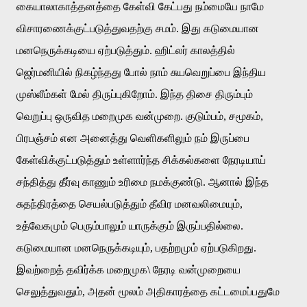
கையாலாகாத்தனத்தை
கேள்வி
கேட்பது
நம்மையே
நாமே
விசாரணைக்குட்படுத்துவதற்கு
சமம்
.
இது
கடுமையான
மனநெருக்கடியை
ஏற்படுத்தும்
.
ஹிட்லர்
காலத்தில்
ஜெர்மனியில்
நிகழ்ந்தது
போல்
நாம்
சுயவெறுப்பை
இந்திய
முஸ்லீம்கள்
மேல்
திருப்புகிறோம்
.
இந்த
திசை
திரும்பும்
வெறுப்பு
ஒருவித
மறைமுக
வன்முறை
.
குடும்பம்
,
சமூகம்
,
பிரபஞ்சம்
என
அனைத்து
வெளிகளிலும்
நம்
இருப்பை
கேள்விக்குட்படுத்தும்
உள்ளார்ந்த
சிக்கல்களை
நேரடியாய்
சந்தித்து
தீர்வு
காணும்
உரிமை
நமக்குண்டு
.
ஆனால்
இந்த
சுதந்திரத்தை
செயல்படுத்தும்
தீவிர
மனவலிமையும்
,
உத்வேகமும்
பெரும்பாலும்
யாருக்கும்
இருப்பதில்லை
.
கடுமையான
மனநெருக்கடியும்
,
பதற்றமும்
ஏற்படுகிறது
.
இவற்றைத்
தவிர்க்க
மறைமுக
\
நேரடி
வன்முறையை
செலுத்துவதும்
,
அதன்
மூலம்
அதிகாரத்தை
கட்டமைப்பதுமே