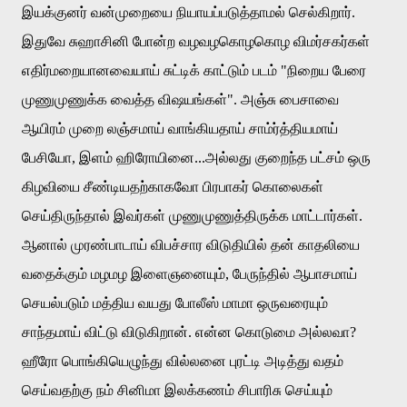
இயக்குனர்
வன்முறையை
நியாயப்படுத்தாமல்
செல்கிறார்
.
இதுவே
சுஹாசினி
போன்ற
வழவழகொழகொழ
விமர்சகர்கள்
எதிர்மறையானவையாய்
சுட்டிக்
காட்டும்
படம்
"
நிறைய
பேரை
முணுமுணுக்க
வைத்த
விஷயங்கள்
".
அஞ்சு
பைசாவை
ஆயிரம்
முறை
லஞ்சமாய்
வாங்கியதாய்
சாம்ர்த்தியமாய்
பேசியோ
,
இளம்
ஹிரோயினை
...
அல்லது
குறைந்த
பட்சம்
ஒரு
கிழவியை
சீண்டியதற்காகவோ
பிரபாகர்
கொலைகள்
செய்திருந்தால்
இவர்கள்
முணுமுணுத்திருக்க
மாட்டார்கள்
.
ஆனால்
முரண்பாடாய்
விபச்சார
விடுதியில்
தன்
காதலியை
வதைக்கும்
மழமழ
இளைஞனையும்
,
பேருந்தில்
ஆபாசமாய்
செயல்படும்
மத்திய
வயது
போலீஸ்
மாமா
ஒருவரையும்
சாந்தமாய்
விட்டு
விடுகிறான்
.
என்ன
கொடுமை
அல்லவா
?
ஹீரோ
பொங்கியெழுந்து
வில்லனை
புரட்டி
அடித்து
வதம்
செய்வதற்கு
நம்
சினிமா
இலக்கணம்
சிபாரிசு
செய்யும்