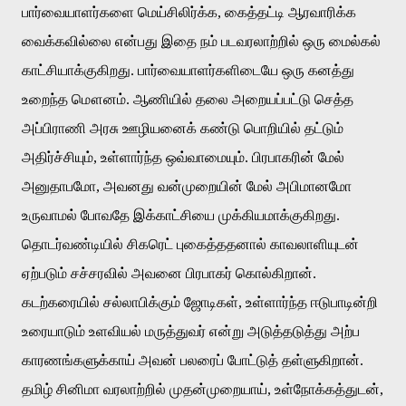
பார்வையாளர்களை
மெய்சிலிர்க்க
,
கைத்தட்டி
ஆரவாரிக்க
வைக்கவில்லை
என்பது
இதை
நம்
படவரலாற்றில்
ஒரு
மைல்கல்
காட்சியாக்குகிறது
.
பார்வையாளர்களிடையே
ஒரு
கனத்து
உறைந்த
மௌனம்
.
ஆணியில்
தலை
அறையப்பட்டு
செத்த
அப்பிராணி
அரசு
ஊழியனைக்
கண்டு
பொறியில்
தட்டும்
அதிர்ச்சியும்
,
உள்ளார்ந்த
ஒவ்வாமையும்
.
பிரபாகரின்
மேல்
அனுதாபமோ
,
அவனது
வன்முறையின்
மேல்
அபிமானமோ
உருவாமல்
போவதே
இக்காட்சியை
முக்கியமாக்குகிறது
.
தொடர்வண்டியில்
சிகரெட்
புகைத்ததனால்
காவலாளியுடன்
ஏற்படும்
சச்சரவில்
அவனை
பிரபாகர்
கொல்கிறான்
.
கடற்கரையில்
சல்லாபிக்கும்
ஜோடிகள்
,
உள்ளார்ந்த
ஈடுபாடின்றி
உரையாடும்
உளவியல்
மருத்துவர்
என்று
அடுத்தடுத்து
அற்ப
காரணங்களுக்காய்
அவன்
பலரைப்
போட்டுத்
தள்ளுகிறான்
.
தமிழ்
சினிமா
வரலாற்றில்
முதன்முறையாய்
,
உள்நோக்கத்துடன்
,