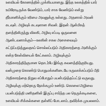
உளவியல்
கோணத்தில்
முக்கியமானது
.
இந்த
உலகத்தில்
யார்
உயிரோடிருக்க
வேண்டும்
,
யார்
சாக
வேண்டும்
என்று
தீர்மானிக்கும்
உரிமை
அவனுக்கு
உள்ளது
.
அதனால்
அவன்
கடவுள்
.
அழிவுக்
கடவுளான
சிவன்
.
இதன்
ஆன்மீகத்
தளத்திலிருந்து
விலகி
,
அழிவு
எப்படி
ஒருவனை
ஆண்டவனாக்கும்
---
உலகின்
சகல
அசைவையும்
கட்டுப்படுத்துவதாய்
சொல்லப்படும்
அதிகாரத்தை
அளிக்கும்
என்ற
கேள்வியைக்
கேட்கலாம்
.
அழிவுக்கும்
அதிகாரத்திற்குமான
தொடர்பே
இங்கு
கவனத்திற்குரியது
.
வன்முறை
கொண்டு
பொதுமக்களிடையே
உருவாக்கப்படும்
பீதி
அதிகாரத்தை
நிறுவ
எப்போதும்
பயன்படுத்தப்பட்டு
வருவது
.
அழிவுக்கு
மற்றொரு
நோக்கமும்
உண்டு
.
கொலை
\
அழிவை
பயன்படுத்தி
மனிதனின்
இருப்பு
சார்ந்த
பல
நெருக்கடிகளை
,
உளவியல்
சிக்கல்களை
தள்ளிப்
போடலாம்
,
தவிர்க்க
முயலலாம்
.