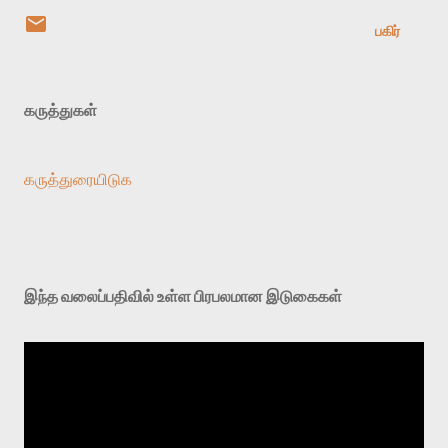
பகிர்
கருத்துகள்
கருத்துரையிடுக
இந்த வலைப்பதிவில் உள்ள பிரபலமான இடுகைகள்