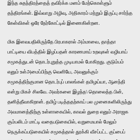
இந்த
சுதந்திரத்தைத்
தவிர்க்க
மனம்
மேற்கொள்ளும்
தந்திரங்கள்
.
இவ்வாறு
அழிவு
,
அதிகாரம்
மற்றும்
இருப்பு
சார்ந்த
கேள்விகள்
ஒரே
நேர்கோட்டில்
இணைகின்றன
.
மிக
இளவயதிலிருந்தே
பிரபாகரால்
அம்மாவை
,
தாத்தா
பாட்டியை
விபத்தில்
இழப்பதன்
காரணமாய்
உறவுகள்
வழியாய்
சமூகத்துடன்
தொடர்புறுத்த
முடியாமல்
போகிறது
.
குடும்பம்
எனும்
உள்அமைப்பிற்கு
வெளியே
,
அவனுக்கும்
சமூகத்திற்குமான
தொடர்புப்
பாலங்கள்
தமிழய்யா
,
ஆனந்தி
என்று
மிகச்
சிலவே
.
அவர்களை
இழந்த
\
தொலைத்த
பின்
,
தனித்தீவாகிறான்
.
தமிழ்
படித்ததற்காய்
பல
முனைகளிலிருந்து
அவமானத்திற்கு
உள்ளாகையில்
,
காவல்
துறை
எனும்
அராஜக
கும்பலிடம்
மாட்டி
வதைபடுகையில்
,
வறுமையால்
மேலும்
நெருக்கப்படுகையில்
சமூகத்தால்
தூக்கி
வீசப்பட்ட
குப்பைப்