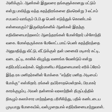
அளிக்கும்
.
ஆண்கள்
இதுவரை
தங்களுக்கானது
மட்டும்
என்று
பாவித்து
வந்த
சுதந்திரங்களை
திடீரென்று
3
லட்சம்
சமபளம்
வாங்கும்
பி
.
பி
.
ஓ
பெண்
எடுத்துக்
கொண்டால்
என்னவாகும்
?
இருவிதங்களில்
ஆண்கள்
இதற்கு
எதிவினையாற்றலாம்
:
ஆனந்தரங்கன்
போன்றோர்
பச்சோந்தி
வகை
.
மோஸ்தருக்காக
மேலோட்டமாய்
பெண்
சுதந்திரத்தை
அனுமதித்து
விட்டு
,
வீட்டுக்குள்
தன்
மனைவி
மடிசார்
கட்டி
,
வடை
தட்டி
,
காலில்
விழுந்து
வணங்க
வேண்டும்
என்று
எதிர்பார்ப்பவர்கள்
.
ஜெர்மானிய
சிந்தனையாளர்
எரிக்
ப்ரோம்
இந்த
ரக
மனிதர்களின்
போக்கை
"
எந்திர
மனித
அடிமைப்
போக்கு
"
என்கிறார்
.
ரங்கன்
தயிர்சாதமென்றால்
,
பிரபாகர்
காரக்குழம்பு
.
அவன்
தன்னால்
வரலாற்றின்
திருப்பத்தில்
நிகழும்
கலாச்சார
மாற்றத்தை
பரிசீலித்து
,
பதில்
கண்டடைய
முடியாது
போகையில்
,
வன்முறையால்
எதிர்வினையாற்றுவான்
.