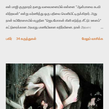
என் மாஜி குருநாதர் தனது வலைமனையில் என்னை “ஆன்மாவை கூவி
விற்றவன்” என்று வர்ணித்து ஒரு பதிவை வெளியிட்டிருக்கிறார். அது
நான் உயிரோசையில் எழுதின ”ஜெயமோகன் கிளி எடுத்த சீட்டு: ஊனம்”
கட்டுரைக்கான அவரது பாணியிலான எதிர்வினை. நான் அவரை
விமர்சிக்க காரணமே எனது தன்னிரக்கம் என்கிறார். ஜெயமோகனின்
பகிர்
34 கருத்துகள்
மேலும் வாசிக்க
பதிவை படித்த நண்பர்கள் பலரும் அவருக்காக இரக்கப்பட்டார்கள்.
உதாரணமாக கல்லூரிப் பேராசிரியர் ஒருவர் என்பவர் சொன்னார்:
“ஜெயமோகன் இன்றோரு தனிநபராக உயிர்மை போன்றோரு பெரும்
அமைப்புக்கு எதிராக இயங்க வேண்டி உள்ளது. அந்த பதற்றத்தை அவர்
தனது இணையதளத்திலே தொடர்ந்து பதிவு செய்கிறார். உயிர்மை
இன்னும் சில வருடங்களுக்கு தனக்கு எதிராக எழுத்தாளர்களை ஏவி
விட்டபடி இருக்கும் என்று ஒரு அச்சத்தை வெளிப்படுத்தியபடி
இருக்கிறார். அவர் கடுமையான பாதுகாப்பின்மை மனநிலையில் உள்ளார்.
உயிர்மை அவரை தாக்க உத்தேசித்தாலும் இல்லை என்றாலும்
ஜெயமோகன் அந்த பிரமையால் தொடர்ந்து அச்சுறுத்தலுக்கு உள்ளாகி
உள்ளார். உங்களை பற்றின இந்த தாக்குதல் கூட இதன் வெளிப்பாடு தான்”.