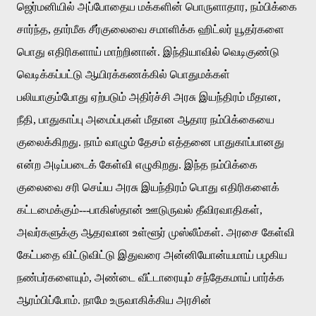
ஜெர்மனியில்
அப்போதைய
மக்களின்
பொருளாதார
,
நம்பிக்கை
சார்ந்த
,
தார்மீக
சீர்குலைவை
சமாளிக்க
ஹிட்லர்
யூதர்களை
பொது
எதிரிகளாய்
மாற்றினான்
.
இந்தியாவில்
வெடிகுண்டு
வெடிக்கப்பட்டு
ஆயிரக்கணக்கில்
பொதுமக்கள்
பலியாகும்போது
ஏற்படும்
அதிர்ச்சி
அரசு
இயந்திரம்
மீதான
,
நீதி
,
பாதுகாப்பு
அமைப்புகள்
மீதான
ஆதார
நம்பிக்கையை
குலைக்கிறது
.
நாம்
வாழும்
தேசம்
எத்தனை
பாதுகாப்பானது
என்ற
அடிப்படைக்
கேள்வி
எழுகிறது
.
இந்த
நம்பிக்கை
குலைவை
சரி
செய்ய
அரசு
இயந்திரம்
பொது
எதிரிகளைக்
கட்டமைக்கும்
---
பாகிஸ்தான்
ஊடுருவல்
தீவிரவாதிகள்
,
அவர்களுக்கு
ஆதரவான
உள்ளூர்
முஸ்லீம்கள்
.
அரசை
கேள்வி
கேட்பதை
விட்டுவிட்டு
இதுவரை
அன்னியோன்யமாய்
பழகிய
நண்பர்களையும்
,
அண்டை
வீட்டாரையும்
சந்தேகமாய்
பார்க்க
ஆரம்பிப்போம்
.
நாமே
உருவாகிக்கிய
அரசின்