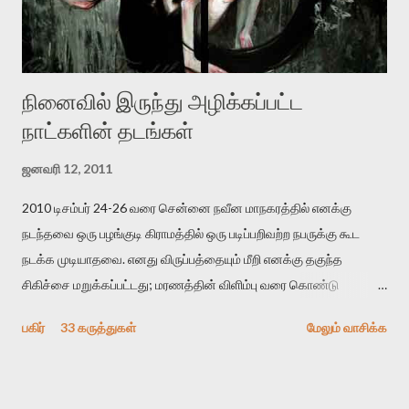
உண்மையே! ராக்கி படத்தில் குத்துச்சண்டை வீரராக வரும் சில்வெஸ்டர்
ஓரிடத்தில் சொல்வார்: ...
நினைவில் இருந்து அழிக்கப்பட்ட
நாட்களின் தடங்கள்
ஜனவரி 12, 2011
2010 டிசம்பர் 24-26 வரை சென்னை நவீன மாநகரத்தில் எனக்கு
நடந்தவை ஒரு பழங்குடி கிராமத்தில் ஒரு படிப்பறிவற்ற நபருக்கு கூட
நடக்க முடியாதவை. எனது விருப்பத்தையும் மீறி எனக்கு தகுந்த
சிகிச்சை மறுக்கப்பட்டது; மரணத்தின் விளிம்பு வரை கொண்டு
செல்லப்ப்பட்டேன். இரண்டாம் கோமா நிலைக்கு சென்றேன்.
பகிர்
33 கருத்துகள்
மேலும் வாசிக்க