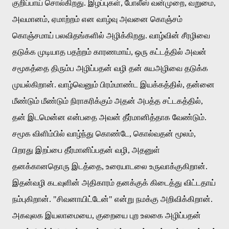
குறிப்பாய்
சொல்கிறது
.
இழப்புகள்
,
போலீஸ்
வன்முறை
,
வறுமை
,
அவமானம்
,
ஏமாற்றம்
என
வாழ்வு
அவனை
கொஞ்சம்
கொஞ்சமாய்
பலவிதங்களில்
அழிக்கிறது
.
வாழ்வின்
சீரழிவை
தடுக்க
முடியாத
பதற்றம்
காரணமாய்
,
ஒரு
கட்டத்தில்
அவன்
சமூகத்தை
திரும்ப
அழிப்பதன்
வழி
தன்
சுயஅழிவை
தடுக்க
முயல்கிறான்
.
வாழ்வெனும்
பிரம்மாண்ட
இயக்கத்தில்
,
தன்னை
மீண்டும்
மீண்டும்
நிராகரிக்கும்
அதன்
அபத்த
சட்டகத்தில்
,
தன்
இடமென்ன
என்பதை
அவன்
தீர்மானித்தாக
வேண்டும்
.
சமூக
விளிம்பில்
வாழ்ந்து
கொண்டே
,
கொல்வதன்
மூலம்
,
பிறரது
இறப்பை
தீர்மானிப்பதன்
வழி
,
அதனுள்
தனக்கானதொரு
இடத்தை
,
உரையாடலை
உருவாக்குகிறான்
.
இதன்வழி
கடவுளின்
அதிகாரம்
தனக்குக்
கிடைத்து
விட்டதாய்
நம்புகிறான்
. "
சிவனாயிட்டேன்
"
என்று
நமக்கு
அறிவிக்கிறான்
.
அகவுலக
இயலாமையை
,
குறையை
புற
உலகை
அழிப்பதன்