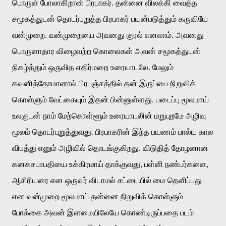
பொருள்
போலாகிறான்
பிரபாகர்
.
தன்னை
விலக்கி
வைத்த
சமூகத்துடன்
தொடர்புறுத்த
பிரபாகர்
பயன்படுத்தும்
கருவியே
வன்முறை
.
வன்முறையை
அவனது
குரல்
எனலாம்
.
அவனது
பொருளாதார
விழைவற்ற
கொலைகள்
அவன்
சமூகத்துடன்
நிகழ்த்தும்
ஒருவித
எதிர்மறை
உரையாடலே
.
மேலும்
கவனித்தோமானால்
பிரபஞ்சத்தில்
தன்
இருப்பை
நிறுவிக்
கொள்ளும்
வேட்கையும்
இதன்
பின்னுள்ளது
.
படைப்பு
மூலமாய்
உலகுடன்
நாம்
மேற்கொள்ளூம்
உரையாடலின்
மறுபுறமே
அழிவு
மூலம்
தொடர்புறுத்துவது
.
பிரபாகரின்
இந்த
பயணம்
பால்ய
கால
விபத்து
எனும்
அழிவில்
தொடங்குகிறது
.
விடுதித்
தோழனான
கனகசபாபதியை
உக்கிரமாய்
தாக்குவது
,
பள்ளி
நண்பர்களை
,
ஆசிரியரை
என
ஒருவர்
விடாமல்
சட்டையில்
மை
தெளிப்பது
என
வன்முறை
மூலமாய்
தன்னை
நிறுவிக்
கொள்ளும்
போக்கை
அவன்
இளமையிலேயே
கொண்டிருப்பதை
படம்