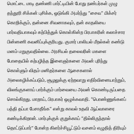
மொட்டை
மாடி
தண்ணி
பார்ட்டியின்
போது
நண்பர்கள்
முழு
தந்தூரி
சிக்கன்
புசிக்க
,
ஒடுங்கி
அமர்ந்து
"
சைவ
"
மிக்சர்
கொறிக்கும்
,
தன்னை
சிவனாகவும்
,
தன்
காதலியை
பார்வதியாகவும்
கற்பித்துக்
கொள்கின்ற
பிரபாகரின்
கலாச்சார
பின்னணி
கவனிப்புக்குரியது
.
குமார்
பாலியல்
மீறல்கள்
கண்டு
மனம்
மறுகுவதில்லை
.
அரசியல்
தலைவரின்
மகளை
போதையில்
கற்பழித்த
இளைஞர்களை
அவன்
புரிந்து
கொள்ளும்
விதம்
மனிதர்களை
ஆசைகளால்
அலைகழிக்கப்படும்
,
சூழலுக்கு
ஏற்றவாறு
எதிர்வினையாற்றும்
,
விலங்குகளாய்
பார்க்கும்
பார்வையை
அவன்
கொண்டிருப்பதை
சொல்கிறது
.
மாறாய்
,
பிரபாகர்
ஒழுக்கவாதி
. "
பொண்ணுங்களப்
பத்தி
தப்பா
பேசாதீங்க
"
என்று
காவல்
உதவி
ஆய்வாளரை
கண்டிக்கிறான்
.
மார்புக்குக்
குறுக்காய்
"
தில்லிருந்தால்
தொட்டுப்பார்
"
போன்ற
கிளர்ச்சியூட்டும்
வசனம்
எழுதித்
திரியும்