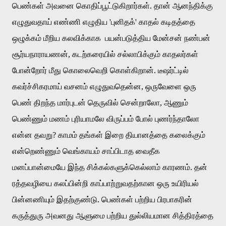
பெண்கள்
அவனை
கொதிப்பூட்டுகிறார்கள்
.
தான்
ஆனந்திக்கு
எழுதுவதாய்
எண்ணி
எழுதிய
'
புனிதக்
'
காதல்
கடிதத்தை
ஒழுக்கம்
மீறிய
கலவிக்காக
பயன்படுத்திய
மேன்சன்
நண்பன்
சூர்யநாராயணன்
,
கடற்கரையில்
சல்லாபிக்கும்
காதலர்கள்
போன்றோர்
மீது
கொலைவெறி
கொள்கிறான்
.
டீஷர்ட்டில்
கவர்ச்சிகரமாய்
வசனம்
எழுதுவதென்ன
,
ஒருவேளை
ஒரு
பெண்
திறந்த
மார்புடன்
தெருவில்
சென்றாலோ
,
ஆணும்
பெண்ணும்
மணம்
புரியாமலே
விருப்பம்
போல்
புணர்ந்தாலோ
என்ன
தவறு
?
காமம்
தங்கள்
இறை
தியானத்தை
கலைக்கும்
என்றெண்ணும்
வெங்காயம்
சாப்பிடாத
வைதீக
மனப்பான்மையே
இந்த
சிக்கல்களுக்கெல்லாம்
காரணம்
.
தன்
ரத்தவழியை
கலப்பின்றி
காப்பாற்றுவதற்கான
ஒரு
உயிரியல்
பின்னணியும்
இதற்குண்டு
.
பெண்கள்
பற்றிய
பிரபாகரின்
கருத்துரு
அவனது
ஆளுமை
பற்றிய
துல்லியமான
சித்திரத்தை