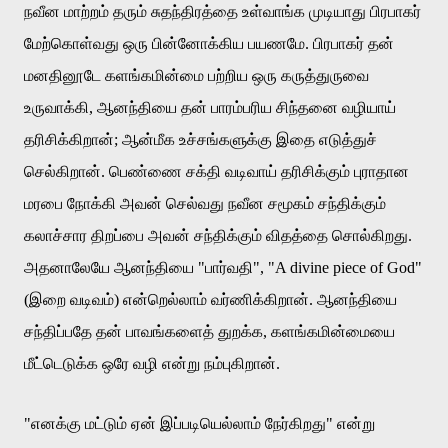
நவீன
மாற்றம்
தரும்
சுதந்திரத்தை
உள்வாங்க
முடியாது
பிரபாகர்
மேற்கொள்வது
ஒரு
பின்னோக்கிய
பயணமே
.
பிரபாகர்
தன்
மனதினூடே
களங்கமின்மை
பற்றிய
ஒரு
கருத்துருவை
உருவாக்கி
,
ஆனந்தியை
தன்
பாரம்பரிய
சிந்தனை
வழியாய்
தரிசிக்கிறான்
;
ஆன்மீக
உச்சங்களுக்கு
இதை
எடுத்துச்
செல்கிறான்
.
பெண்ணை
சக்தி
வடிவாய்
தரிசிக்கும்
புராதான
மரபை
நோக்கி
அவன்
செல்வது
நவீன
சமூகம்
சந்திக்கும்
கலாச்சார
திறப்பை
அவன்
சந்திக்கும்
விதத்தை
சொல்கிறது
.
அதனாலேயே
ஆனந்தியை
"
பார்வதி
", "A divine piece of God"
(
இறை
வடிவம்
)
என்றெல்லாம்
வர்ணிக்கிறான்
.
ஆனந்தியை
சந்திப்பதே
தன்
பாவங்களைத்
துறக்க
,
களங்கமின்மையை
மீட்டெடுக்க
ஒரே
வழி
என்று
நம்புகிறான்
.
"
எனக்கு
மட்டும்
ஏன்
இப்படியெல்லாம்
நேர்கிறது
"
என்று