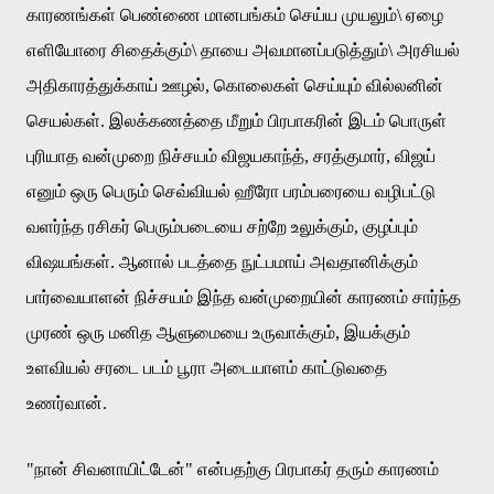
காரணங்கள்
பெண்ணை
மானபங்கம்
செய்ய
முயலும்
\
ஏழை
எளியோரை
சிதைக்கும்
\
தாயை
அவமானப்படுத்தும்
\
அரசியல்
அதிகாரத்துக்காய்
ஊழல்
,
கொலைகள்
செய்யும்
வில்லனின்
செயல்கள்
.
இலக்கணத்தை
மீறும்
பிரபாகரின்
இடம்
பொருள்
புரியாத
வன்முறை
நிச்சயம்
விஜயகாந்த்
,
சரத்குமார்
,
விஜய்
எனும்
ஒரு
பெரும்
செவ்வியல்
ஹீரோ
பரம்பரையை
வழிபட்டு
வளர்ந்த
ரசிகர்
பெரும்படையை
சற்றே
உலுக்கும்
,
குழப்பும்
விஷயங்கள்
.
ஆனால்
படத்தை
நுட்பமாய்
அவதானிக்கும்
பார்வையாளன்
நிச்சயம்
இந்த
வன்முறையின்
காரணம்
சார்ந்த
முரண்
ஒரு
மனித
ஆளுமையை
உருவாக்கும்
,
இயக்கும்
உளவியல்
சரடை
படம்
பூரா
அடையாளம்
காட்டுவதை
உணர்வான்
.
"
நான்
சிவனாயிட்டேன்
"
என்பதற்கு
பிரபாகர்
தரும்
காரணம்