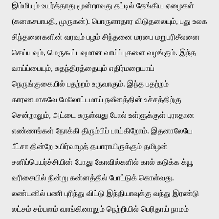
இம்மியும்
உயர்த்தாது
மூன்றாவது
தட்டில்
தேங்கிய
ஏழைகள்
(
கனகசபாபதி
,
முருகன்
).
பொருளாதார
விடுதலையும்
,
புது
உலக
சிந்தனைகளின்
வரவும்
பழம்
சிந்தனை
மரபை
மறுபரிசீலனை
செய்யவும்
,
மெருகூட்டவுமான
வாய்ப்புகளை
வழங்கும்
.
இந்த
வாய்ப்பையும்
,
சுதந்திரத்தையும்
எதிர்மறையாய்
நெருங்குகையில்
பதற்றம்
உருவாகும்
.
இந்த
பதற்றம்
காரணமாகவே
மேலோட்டமாய்
நவீனத்தின்
உச்சத்திற்கு
சென்றாலும்
,
அட்டை
சுருள்வது
போல்
உள்ளுக்குள்
புராதான
எண்ணங்கள்
நோக்கி
திரும்பிப்
பாய்கிறோம்
.
இதனாலேயே
பீட்சா
தின்றே
உயிர்வாழத்
தயாராயிருக்கும்
தமிழன்
சனிப்பெயர்ச்சியின்
போது
கோவில்களில்
கால்
கடுக்க
க்யூ
வரிசையில்
நின்று
கன்னத்தில்
போட்டுக்
கொள்வது
.
லண்டனில்
பணி
புரிந்து
விட்டு
இந்தியாவுக்கு
வந்து
இரண்டு
லட்சம்
சம்பளம்
வாங்கினாலும்
நெற்றியில்
பெரிதாய்
நாமம்