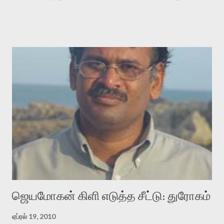
காலத்தில் ஜாலவித்தைக்காரர்கள் வந்து போன பின் அவர்களின்
சூட்சுமத்தை கண்டுபிடித்து விட்டதாய் அந்தரங்கமாய் மட்டும்
குசுகுசுத்துக் கொள்வோம். அடுத்த முறை வரும் போது மர்மம் விலகாமல்
அதிக ஆர்வமுடன் அவரை சூழ்ந்து கொள்வோம். அறிதல் மர்மத்தை
அதிகமாக்கும். கொல்லாது. ஒரு கனவை மீட்டெடுப்பதன் நோக்கம்
என்னவாக இருக்கும்? கவிதையின் அரூப இயக்கத்தை பொதுவயமாக
வடிக்க முயல்வதும் அதற்கே. கோயில் கருவறையின்
மென்வெளிச்சத்தில் நுண்பேசியின் படக்கருவியை இயக்கி சாத்தி
வைத்து விட்டு இயக்கத்தை அறிவோம். அறிதல் அபச்சாரமில்லை.
பயணப் படிமம் என்பது காக்னிடிவ் பொயடிக்ஸ் எனும் சமகால
விமர்சனத்தின் ஒரு முக்கிய கருவி. இக்கருவியை மனுஷ்யபுத்திரனின்
“காலை வணக்கங்கள்” எனும் ஒரு கவிதையில் சொருகப் போகிறோம்.
முதலில் கருவியை பழகுவோம். அன்றாட மொழியில் ஒன்று ம...
ஜெயமோகன் கிளி எடுத்த சீட்டு: துரோகம்
ஏப்ரல் 19, 2010