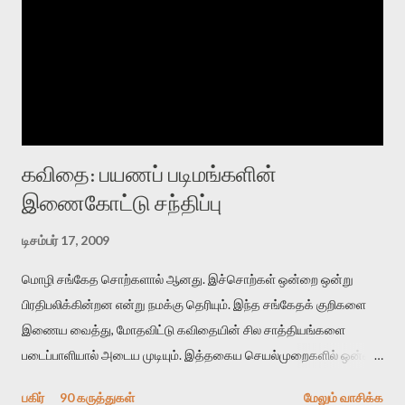
கவிதை: பயணப் படிமங்களின்
இணைகோட்டு சந்திப்பு
டிசம்பர் 17, 2009
மொழி சங்கேத சொற்களால் ஆனது. இச்சொற்கள் ஒன்றை ஒன்று
பிரதிபலிக்கின்றன என்று நமக்கு தெரியும். இந்த சங்கேதக் குறிகளை
இணைய வைத்து, மோதவிட்டு கவிதையின் சில சாத்தியங்களை
படைப்பாளியால் அடைய முடியும். இத்தகைய செயல்முறைகளில் ஒன்றை
தேடிக் கண்டுபிடிப்பது தான் இக்கட்டுரையின் நோக்கம். பள்ளிக்
பகிர்
90 கருத்துகள்
மேலும் வாசிக்க