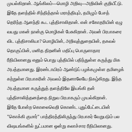
முயல்கிறான்
.
ஆங்கிலம்
---
மொழி
அறிவு
---
அறிவின்
குறியீட்டு
.
இதே
தளத்தில்
சிந்தித்தால்
மராத்தியும்
,
தமிழும்
பேசத்
தெரிந்த
ஆனந்தி
கூட
புத்திசாலிதான்
.
என்
சகோதரியின்
ஏழு
வயது
மகன்
நான்கு
மொழிகள்
பேசுகிறான்
.
அவன்
பிரபாகரை
விட
புத்திசாலியா
?
மொழியின்
,
அறிவுத்துறையின்
,
தகவல்
தொகுப்பின்
,
மனித
திறனின்
மதிப்பு
பொருளாதார
ரீதியிலானது
எனும்
பொது
புத்தியில்
பதிந்துள்ள
கருத்து
மிக
அபத்தமானது
.
இரண்டாயிரம்
ஆண்டுப்
பழக்கமுள்ள
தமிழைக்
கற்றுள்ள
பிரபாகரின்
அவலம்
இதனாலேயே
நிகழ்கிறது
.
இந்த
அபத்தமான
கருத்துத்
தளத்திலே
இயங்கி
தன்
புத்திசாலித்தனத்தை
நிறுவ
பிரபாகரும்
முயல்கிறான்
.
இதே
போன்ற
கொலைவெறி
கொண்ட
புதுப்பேட்டையின்
"
கொக்கி
குமார்
"
பாத்திரத்திலிருந்து
பிரபாகர்
வேறுபடும்
பல
விஷயங்களில்
நுட்பமான
ஒன்று
கலாச்சார
ரீதியிலானது
.