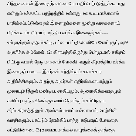
சிந்தனைகள்
இளைஞர்களிடையே
பாதிப்பேற்படுத்தக்கூடாது
என்னும்
உச்சகட்ட
பதற்றத்தில்
உள்ளது
.
உலகமயமாக்கலால்
பாதிக்கப்பட்டுள்ள
நம்
இளைஞர்களை
மூன்று
வகைகளாய்
பிரிக்கலாம்
. (1)
உயர்
மத்திய
வர்க்க
இளைஞர்கள்
----
உள்ளுக்குள்
குடுமிகட்டி
,
பட்டையிட்டு
வெளியே
கோட்
சூட்
,
ஷூ
அணிந்த
அம்பிகள்
; (2)
கிராமத்திலிருந்து
பெர்முடாஸ்
சகிதம்
பி
.
பி
.
ஓ
வாசல்
தேடி
மாநகரம்
நோக்கி
வரும்
கீழ்மத்திய
வர்க்க
இளைஞர்
படை
---
இவர்கள்
சந்திக்கும்
கலாச்சார
அதிர்ச்சிகளும்
,
அதற்கு
அவர்கள்
எதிர்வினையாற்றும்
முறையும்
இருள்
மண்டிய
,
சாதியமும்
,
ஆணாதிக்கவாதமும்
களிம்பு
படிந்த
விளக்குகளாய்
தொங்கும்
சம்பிரதாய
கர்ப்பகிரகத்தினுள்
அவர்கள்
மனம்
வவ்வாலாய்
,
மேற்கின்
வசதிகளும்
,
பகட்டும்
நோக்கிப்
பறந்து
தடுமாறப்
போவதை
சுட்டுகின்றன
. (3)
உலகமயமாக்கல்
வாழ்க்கைத்
தரத்தை