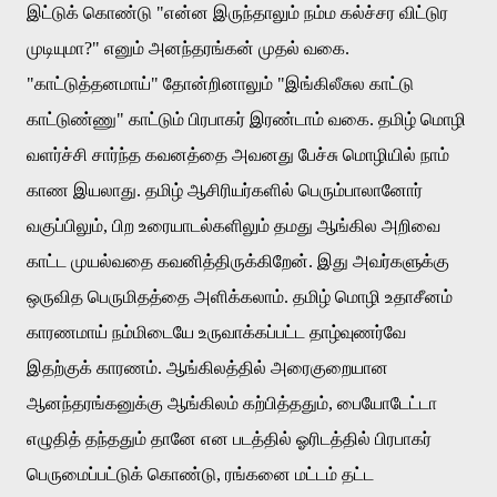
இட்டுக்
கொண்டு
"
என்ன
இருந்தாலும்
நம்ம
கல்ச்சர
விட்டுர
முடியுமா
?"
எனும்
அனந்தரங்கன்
முதல்
வகை
.
"
காட்டுத்தனமாய்
"
தோன்றினாலும்
"
இங்கிலீசுல
காட்டு
காட்டுண்ணு
"
காட்டும்
பிரபாகர்
இரண்டாம்
வகை
.
தமிழ்
மொழி
வளர்ச்சி
சார்ந்த
கவனத்தை
அவனது
பேச்சு
மொழியில்
நாம்
காண
இயலாது
.
தமிழ்
ஆசிரியர்களில்
பெரும்பாலானோர்
வகுப்பிலும்
,
பிற
உரையாடல்களிலும்
தமது
ஆங்கில
அறிவை
காட்ட
முயல்வதை
கவனித்திருக்கிறேன்
.
இது
அவர்களுக்கு
ஒருவித
பெருமிதத்தை
அளிக்கலாம்
.
தமிழ்
மொழி
உதாசீனம்
காரணமாய்
நம்மிடையே
உருவாக்கப்பட்ட
தாழ்வுணர்வே
இதற்குக்
காரணம்
.
ஆங்கிலத்தில்
அரைகுறையான
ஆனந்தரங்கனுக்கு
ஆங்கிலம்
கற்பித்ததும்
,
பையோடேட்டா
எழுதித்
தந்ததும்
தானே
என
படத்தில்
ஓரிடத்தில்
பிரபாகர்
பெருமைப்பட்டுக்
கொண்டு
,
ரங்கனை
மட்டம்
தட்ட