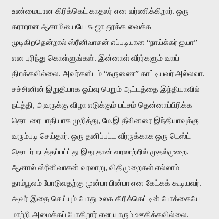
உண்மையான கிரிக்கெட் காதலர் என வர்ணிக்கிறார். ஒரு
கராறான ஆசாமியையே கூஜா தூக்க வைக்க
முடிகிறதென்றால் ஸ்ரீனிவாசன் எப்படியான “நாய்க்கர் ஐயா”
என புரிந்து கொள்ளுங்கள். இன்னாள் வீர்ர்களும் வாய்
திறக்கவில்லை. அவர்களிடம் “கருணை” காட்டியவர் அல்லவா.
சச்சினின் இறுதியாக ஓய்வு பெறும் ஆட்டத்தை இந்தியாவில்
நட்த்தி, அவருக்கு விழா எடுக்கும் பட்சம் தென்னாப்பிரிக்க
தொடரை பாதியாக முறித்து, மே.இ தீவினரை இந்தியாவுக்கு
வரும்படி செய்தார். ஒரு தனிப்பட்ட வீர்ருக்காக ஒரு டெஸ்ட்
தொடர் நடத்தப்பட்ட்து இது தான் வரலாற்றில் முதல்முறை.
ஆனால் ஸ்ரீனிவாசன் வரலாறு, விதிமுறைகள் எல்லாம்
தாம்பூலம் போடுவதற்கு முன்பா பின்பா என கேட்கக் கூடியவர்.
அவர் இதை செய்யும் போது உலக கிரிக்கெட்டின் போக்கையே
மாற்றி அமைக்கப் போகிறார் என யாரும் ஊகிக்கவில்லை.