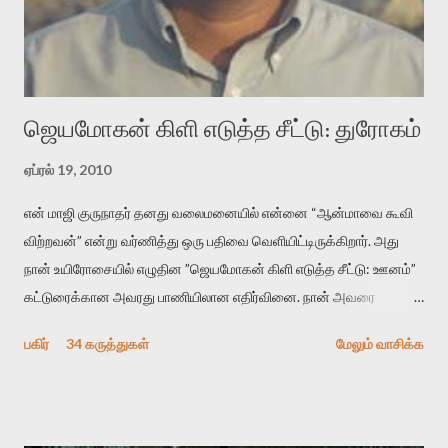
விமர்சனத்தின் ஒரு முக்கிய கருவி. இக்கருவியை மனுஷ்யபுத்திரனின்
“காலை வணக்கங்கள்” எனும் ஒரு கவிதையில் சொருகப் போகிறோம்.
முதலில் கருவியை பழகுவோம். அன்றாட மொழியில் ஒன்று ம...
ஜெயமோகன் கிளி எடுத்த சீட்டு: துரோகம்
ஏப்ரல் 19, 2010
என் மாஜி குருநாதர் தனது வலைமனையில் என்னை “ஆன்மாவை கூவி
விற்றவன்” என்று வர்ணித்து ஒரு பதிவை வெளியிட்டிருக்கிறார். அது
நான் உயிரோசையில் எழுதின ”ஜெயமோகன் கிளி எடுத்த சீட்டு: ஊனம்”
கட்டுரைக்கான அவரது பாணியிலான எதிர்வினை. நான் அவரை
விமர்சிக்க காரணமே எனது தன்னிரக்கம் என்கிறார். ஜெயமோகனின்
பகிர்
34 கருத்துகள்
மேலும் வாசிக்க
பதிவை படித்த நண்பர்கள் பலரும் அவருக்காக இரக்கப்பட்டார்கள்.
உதாரணமாக கல்லூரிப் பேராசிரியர் ஒருவர் என்பவர் சொன்னார்:
“ஜெயமோகன் இன்றோரு தனிநபராக உயிர்மை போன்றோரு பெரும்
அமைப்புக்கு எதிராக இயங்க வேண்டி உள்ளது. அந்த பதற்றத்தை அவர்