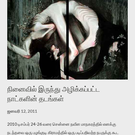
தனது இணையதளத்திலே தொடர்ந்து பதிவு செய்கிறார். உயிர்மை
இன்னும் சில வருடங்களுக்கு தனக்கு எதிராக எழுத்தாளர்களை ஏவி
விட்டபடி இருக்கும் என்று ஒரு அச்சத்தை வெளிப்படுத்தியபடி
இருக்கிறார். அவர் கடுமையான பாதுகாப்பின்மை மனநிலையில் உள்ளார்.
உயிர்மை அவரை தாக்க உத்தேசித்தாலும் இல்லை என்றாலும்
ஜெயமோகன் அந்த பிரமையால் தொடர்ந்து அச்சுறுத்தலுக்கு உள்ளாகி
உள்ளார். உங்களை பற்றின இந்த தாக்குதல் கூட இதன் வெளிப்பாடு தான்”.
உண்மையே! ராக்கி படத்தில் குத்துச்சண்டை வீரராக வரும் சில்வெஸ்டர்
ஓரிடத்தில் சொல்வார்: ...
நினைவில் இருந்து அழிக்கப்பட்ட
நாட்களின் தடங்கள்
ஜனவரி 12, 2011
2010 டிசம்பர் 24-26 வரை சென்னை நவீன மாநகரத்தில் எனக்கு
நடந்தவை ஒரு பழங்குடி கிராமத்தில் ஒரு படிப்பறிவற்ற நபருக்கு கூட