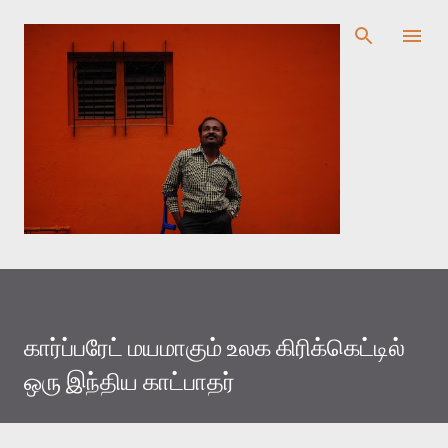
முதன்மை உள்ளடக்கத்திற்குச் செல்
கார்ப்பரேட் மயமாகும் உலக கிரிக்கெட்டில்
ஒரு இந்திய காட்பாதர்