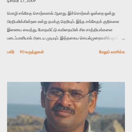
டிசம்பர் 17, 2009
மொழி சங்கேத சொற்களால் ஆனது. இச்சொற்கள் ஒன்றை ஒன்று
பிரதிபலிக்கின்றன என்று நமக்கு தெரியும். இந்த சங்கேதக் குறிகளை
இணைய வைத்து, மோதவிட்டு கவிதையின் சில சாத்தியங்களை
படைப்பாளியால் அடைய முடியும். இத்தகைய செயல்முறைகளில் ஒன்றை
தேடிக் கண்டுபிடிப்பது தான் இக்கட்டுரையின் நோக்கம். பள்ளிக்
பகிர்
90 கருத்துகள்
மேலும் வாசிக்க
காலத்தில் ஜாலவித்தைக்காரர்கள் வந்து போன பின் அவர்களின்
சூட்சுமத்தை கண்டுபிடித்து விட்டதாய் அந்தரங்கமாய் மட்டும்
குசுகுசுத்துக் கொள்வோம். அடுத்த முறை வரும் போது மர்மம் விலகாமல்
அதிக ஆர்வமுடன் அவரை சூழ்ந்து கொள்வோம். அறிதல் மர்மத்தை
அதிகமாக்கும். கொல்லாது. ஒரு கனவை மீட்டெடுப்பதன் நோக்கம்
என்னவாக இருக்கும்? கவிதையின் அரூப இயக்கத்தை பொதுவயமாக
வடிக்க முயல்வதும் அதற்கே. கோயில் கருவறையின்
மென்வெளிச்சத்தில் நுண்பேசியின் படக்கருவியை இயக்கி சாத்தி
வைத்து விட்டு இயக்கத்தை அறிவோம். அறிதல் அபச்சாரமில்லை.
பயணப் படிமம் என்பது காக்னிடிவ் பொயடிக்ஸ் எனும் சமகால