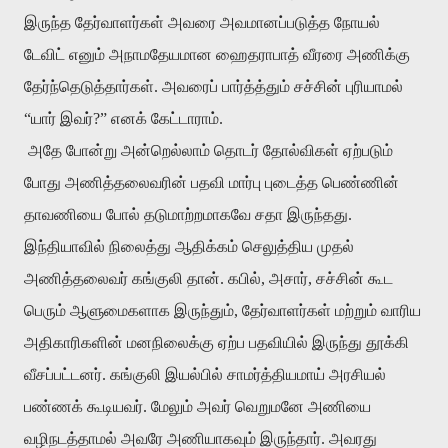
இருந்த தேர்வாளர்கள் அவரை அவமானப்படுத்த நோயல்
டேவிட் எனும் அநாமதேயமான ஹைதராபாத் வீரரை அணிக்கு
தேர்ந்தெடுத்தார்கள்
.
அவரைப் பார்த்த்தும் சச்சின் புரியாமல்
“யார் இவர்?” எனக் கேட்டாராம்.
அதே போன்று அன்றெல்லாம் தொடர் தோல்விகள் ஏற்படும்
போது அணித்தலைவரின் பதவி மார்பு புடைத்த பெண்ணின்
தாவணியை போல் தடுமாற்றமாகவே சதா இருந்தது
.
இந்தியாவில் நிலைத்து ஆதிக்கம் செலுத்திய முதல்
அணித்தலைவர் கங்குலி தான்
.
கபில்
,
அசார்
,
சச்சின் கூட
பெரும் ஆளுமைகளாக இருந்தும்
,
தேர்வாளர்கள் மற்றும் வாரிய
அதிகாரிகளின் மனநிலைக்கு ஏற்ப பதவியில் இருந்து தூக்கி
வீசப்பட்டனர்
.
கங்குலி இயல்பில் சாமர்த்தியமாய் அரசியல்
பண்ணக் கூடியவர்
.
மேலும் அவர் வெறுமனே அணியை
வழிநடத்தாமல் அவரே அணியாகவும் இருந்தார்
.
அவரது