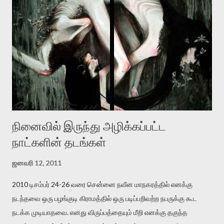
இன்னும் சில வருடங்களுக்கு தனக்கு எதிராக எழுத்தாளர்களை ஏவி
விட்டபடி இருக்கும் என்று ஒரு அச்சத்தை வெளிப்படுத்தியபடி
இருக்கிறார். அவர் கடுமையான பாதுகாப்பின்மை மனநிலையில் உள்ளார்.
உயிர்மை அவரை தாக்க உத்தேசித்தாலும் இல்லை என்றாலும்
ஜெயமோகன் அந்த பிரமையால் தொடர்ந்து அச்சுறுத்தலுக்கு உள்ளாகி
உள்ளார். உங்களை பற்றின இந்த தாக்குதல் கூட இதன் வெளிப்பாடு தான்”.
உண்மையே! ராக்கி படத்தில் குத்துச்சண்டை வீரராக வரும் சில்வெஸ்டர்
ஓரிடத்தில் சொல்வார்: ...
நினைவில் இருந்து அழிக்கப்பட்ட
நாட்களின் தடங்கள்
ஜனவரி 12, 2011
2010 டிசம்பர் 24-26 வரை சென்னை நவீன மாநகரத்தில் எனக்கு
நடந்தவை ஒரு பழங்குடி கிராமத்தில் ஒரு படிப்பறிவற்ற நபருக்கு கூட
நடக்க முடியாதவை. எனது விருப்பத்தையும் மீறி எனக்கு தகுந்த