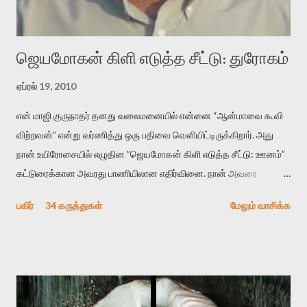
“காலை வணக்கங்கள்” எனும் ஒரு கவிதையில் சொருகப் போகிறோம்.
முதலில் கருவியை பழகுவோம். அன்றாட மொழியில் ஒன்று ம...
ஜெயமோகன் கிளி எடுத்த சீட்டு: துரோகம்
ஏப்ரல் 19, 2010
என் மாஜி குருநாதர் தனது வலைமனையில் என்னை “ஆன்மாவை கூவி
விற்றவன்” என்று வர்ணித்து ஒரு பதிவை வெளியிட்டிருக்கிறார். அது
நான் உயிரோசையில் எழுதின ”ஜெயமோகன் கிளி எடுத்த சீட்டு: ஊனம்”
கட்டுரைக்கான அவரது பாணியிலான எதிர்வினை. நான் அவரை
விமர்சிக்க காரணமே எனது தன்னிரக்கம் என்கிறார். ஜெயமோகனின்
பகிர்
34 கருத்துகள்
மேலும் வாசிக்க
பதிவை படித்த நண்பர்கள் பலரும் அவருக்காக இரக்கப்பட்டார்கள்.
உதாரணமாக கல்லூரிப் பேராசிரியர் ஒருவர் என்பவர் சொன்னார்:
“ஜெயமோகன் இன்றோரு தனிநபராக உயிர்மை போன்றோரு பெரும்
அமைப்புக்கு எதிராக இயங்க வேண்டி உள்ளது. அந்த பதற்றத்தை அவர்
தனது இணையதளத்திலே தொடர்ந்து பதிவு செய்கிறார். உயிர்மை