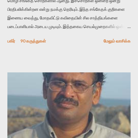
மொழி சங்கேத சொற்களால் ஆனது. இச்சொற்கள் ஒன்றை ஒன்று
பிரதிபலிக்கின்றன என்று நமக்கு தெரியும். இந்த சங்கேதக் குறிகளை
இணைய வைத்து, மோதவிட்டு கவிதையின் சில சாத்தியங்களை
படைப்பாளியால் அடைய முடியும். இத்தகைய செயல்முறைகளில் ஒன்றை
தேடிக் கண்டுபிடிப்பது தான் இக்கட்டுரையின் நோக்கம். பள்ளிக்
பகிர்
90 கருத்துகள்
மேலும் வாசிக்க
காலத்தில் ஜாலவித்தைக்காரர்கள் வந்து போன பின் அவர்களின்
சூட்சுமத்தை கண்டுபிடித்து விட்டதாய் அந்தரங்கமாய் மட்டும்
குசுகுசுத்துக் கொள்வோம். அடுத்த முறை வரும் போது மர்மம் விலகாமல்
அதிக ஆர்வமுடன் அவரை சூழ்ந்து கொள்வோம். அறிதல் மர்மத்தை
அதிகமாக்கும். கொல்லாது. ஒரு கனவை மீட்டெடுப்பதன் நோக்கம்
என்னவாக இருக்கும்? கவிதையின் அரூப இயக்கத்தை பொதுவயமாக
வடிக்க முயல்வதும் அதற்கே. கோயில் கருவறையின்
மென்வெளிச்சத்தில் நுண்பேசியின் படக்கருவியை இயக்கி சாத்தி
வைத்து விட்டு இயக்கத்தை அறிவோம். அறிதல் அபச்சாரமில்லை.
பயணப் படிமம் என்பது காக்னிடிவ் பொயடிக்ஸ் எனும் சமகால
விமர்சனத்தின் ஒரு முக்கிய கருவி. இக்கருவியை மனுஷ்யபுத்திரனின்