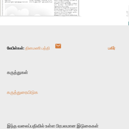
லேபிள்கள்:
தினமணி பத்தி
பகிர்
கருத்துகள்
கருத்துரையிடுக
இந்த வலைப்பதிவில் உள்ள பிரபலமான இடுகைகள்