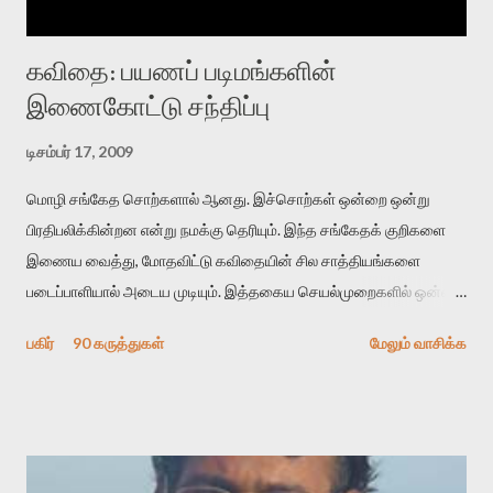
கவிதை: பயணப் படிமங்களின்
இணைகோட்டு சந்திப்பு
டிசம்பர் 17, 2009
மொழி சங்கேத சொற்களால் ஆனது. இச்சொற்கள் ஒன்றை ஒன்று
பிரதிபலிக்கின்றன என்று நமக்கு தெரியும். இந்த சங்கேதக் குறிகளை
இணைய வைத்து, மோதவிட்டு கவிதையின் சில சாத்தியங்களை
படைப்பாளியால் அடைய முடியும். இத்தகைய செயல்முறைகளில் ஒன்றை
தேடிக் கண்டுபிடிப்பது தான் இக்கட்டுரையின் நோக்கம். பள்ளிக்
பகிர்
90 கருத்துகள்
மேலும் வாசிக்க
காலத்தில் ஜாலவித்தைக்காரர்கள் வந்து போன பின் அவர்களின்
சூட்சுமத்தை கண்டுபிடித்து விட்டதாய் அந்தரங்கமாய் மட்டும்
குசுகுசுத்துக் கொள்வோம். அடுத்த முறை வரும் போது மர்மம் விலகாமல்
அதிக ஆர்வமுடன் அவரை சூழ்ந்து கொள்வோம். அறிதல் மர்மத்தை
அதிகமாக்கும். கொல்லாது. ஒரு கனவை மீட்டெடுப்பதன் நோக்கம்