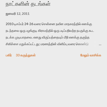
நாட்களின் தடங்கள்
ஜனவரி 12, 2011
2010 டிசம்பர் 24-26 வரை சென்னை நவீன மாநகரத்தில் எனக்கு
நடந்தவை ஒரு பழங்குடி கிராமத்தில் ஒரு படிப்பறிவற்ற நபருக்கு கூட
நடக்க முடியாதவை. எனது விருப்பத்தையும் மீறி எனக்கு தகுந்த
சிகிச்சை மறுக்கப்பட்டது; மரணத்தின் விளிம்பு வரை கொண்டு
செல்லப்ப்பட்டேன். இரண்டாம் கோமா நிலைக்கு சென்றேன்.
பகிர்
33 கருத்துகள்
மேலும் வாசிக்க