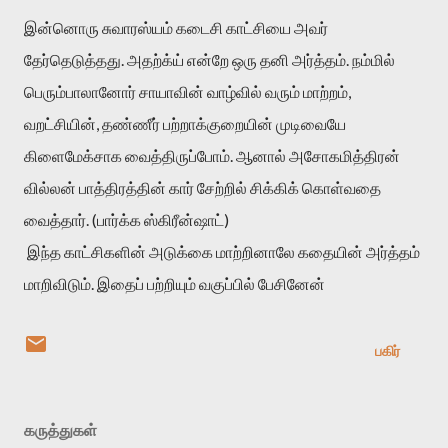
இன்னொரு சுவாரஸ்யம் கடைசி காட்சியை அவர் 
தேர்தெடுத்தது. அதற்க்ய் என்றே ஒரு தனி அர்த்தம். நம்மில் 
பெரும்பாலானோர் சாயாவின் வாழ்வில் வரும் மாற்றம், 
வறட்சியின், தண்ணீர் பற்றாக்குறையின் முடிவையே 
கிளைமேக்சாக வைத்திருப்போம். ஆனால் அசோகமித்திரன் 
வில்லன் பாத்திரத்தின் கார் சேற்றில் சிக்கிக் கொள்வதை 
வைத்தார். (பார்க்க ஸ்கிரீன்ஷாட்)
 இந்த காட்சிகளின் அடுக்கை மாற்றினாலே கதையின் அர்த்தம் 
மாறிவிடும். இதைப் பற்றியும் வகுப்பில் பேசினேன்
பகிர்
கருத்துகள்