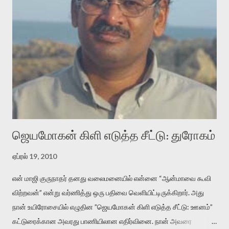
என்னவாக இருக்கும்? கவிதையின் அரூப இயக்கத்தை பொதுவயமாக
வடிக்க முயல்வதும் அதற்கே. கோயில் கருவறையின்
மென்வெளிச்சத்தில் நுண்பேசியின் படக்கருவியை இயக்கி சாத்தி
வைத்து விட்டு இயக்கத்தை அறிவோம். அறிதல் அபச்சாரமில்லை.
பயணப் படிமம் என்பது காக்னிடிவ் பொயடிக்ஸ் எனும் சமகால
விமர்சனத்தின் ஒரு முக்கிய கருவி. இக்கருவியை மனுஷ்யபுத்திரனின்
“காலை வணக்கங்கள்” எனும் ஒரு கவிதையில் சொருகப் போகிறோம்.
முதலில் கருவியை பழகுவோம். அன்றாட மொழியில் ஒன்று ம...
ஜெயமோகன் கிளி எடுத்த சீட்டு: துரோகம்
ஏப்ரல் 19, 2010
என் மாஜி குருநாதர் தனது வலைமனையில் என்னை “ஆன்மாவை கூவி
விற்றவன்” என்று வர்ணித்து ஒரு பதிவை வெளியிட்டிருக்கிறார். அது
நான் உயிரோசையில் எழுதின ”ஜெயமோகன் கிளி எடுத்த சீட்டு: ஊனம்”
கட்டுரைக்கான அவரது பாணியிலான எதிர்வினை. நான் அவரை