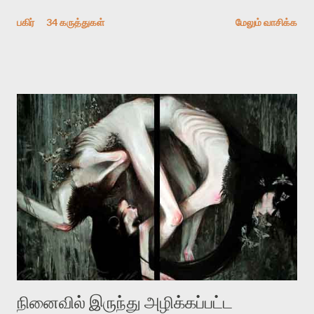
விமர்சிக்க காரணமே எனது தன்னிரக்கம் என்கிறார். ஜெயமோகனின்
பகிர்
34 கருத்துகள்
மேலும் வாசிக்க
பதிவை படித்த நண்பர்கள் பலரும் அவருக்காக இரக்கப்பட்டார்கள்.
உதாரணமாக கல்லூரிப் பேராசிரியர் ஒருவர் என்பவர் சொன்னார்:
“ஜெயமோகன் இன்றோரு தனிநபராக உயிர்மை போன்றோரு பெரும்
அமைப்புக்கு எதிராக இயங்க வேண்டி உள்ளது. அந்த பதற்றத்தை அவர்
தனது இணையதளத்திலே தொடர்ந்து பதிவு செய்கிறார். உயிர்மை
இன்னும் சில வருடங்களுக்கு தனக்கு எதிராக எழுத்தாளர்களை ஏவி
விட்டபடி இருக்கும் என்று ஒரு அச்சத்தை வெளிப்படுத்தியபடி
இருக்கிறார். அவர் கடுமையான பாதுகாப்பின்மை மனநிலையில் உள்ளார்.
உயிர்மை அவரை தாக்க உத்தேசித்தாலும் இல்லை என்றாலும்
ஜெயமோகன் அந்த பிரமையால் தொடர்ந்து அச்சுறுத்தலுக்கு உள்ளாகி
உள்ளார். உங்களை பற்றின இந்த தாக்குதல் கூட இதன் வெளிப்பாடு தான்”.
உண்மையே! ராக்கி படத்தில் குத்துச்சண்டை வீரராக வரும் சில்வெஸ்டர்
ஓரிடத்தில் சொல்வார்: ...
நினைவில் இருந்து அழிக்கப்பட்ட