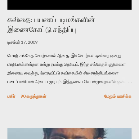
கவிதை: பயணப் படிமங்களின்
இணைகோட்டு சந்திப்பு
டிசம்பர் 17, 2009
மொழி சங்கேத சொற்களால் ஆனது. இச்சொற்கள் ஒன்றை ஒன்று
பிரதிபலிக்கின்றன என்று நமக்கு தெரியும். இந்த சங்கேதக் குறிகளை
இணைய வைத்து, மோதவிட்டு கவிதையின் சில சாத்தியங்களை
படைப்பாளியால் அடைய முடியும். இத்தகைய செயல்முறைகளில் ஒன்றை
தேடிக் கண்டுபிடிப்பது தான் இக்கட்டுரையின் நோக்கம். பள்ளிக்
பகிர்
90 கருத்துகள்
மேலும் வாசிக்க
காலத்தில் ஜாலவித்தைக்காரர்கள் வந்து போன பின் அவர்களின்
சூட்சுமத்தை கண்டுபிடித்து விட்டதாய் அந்தரங்கமாய் மட்டும்
குசுகுசுத்துக் கொள்வோம். அடுத்த முறை வரும் போது மர்மம் விலகாமல்
அதிக ஆர்வமுடன் அவரை சூழ்ந்து கொள்வோம். அறிதல் மர்மத்தை
அதிகமாக்கும். கொல்லாது. ஒரு கனவை மீட்டெடுப்பதன் நோக்கம்