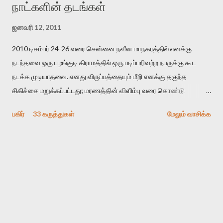
நாட்களின் தடங்கள்
ஜனவரி 12, 2011
2010 டிசம்பர் 24-26 வரை சென்னை நவீன மாநகரத்தில் எனக்கு
நடந்தவை ஒரு பழங்குடி கிராமத்தில் ஒரு படிப்பறிவற்ற நபருக்கு கூட
நடக்க முடியாதவை. எனது விருப்பத்தையும் மீறி எனக்கு தகுந்த
சிகிச்சை மறுக்கப்பட்டது; மரணத்தின் விளிம்பு வரை கொண்டு
செல்லப்ப்பட்டேன். இரண்டாம் கோமா நிலைக்கு சென்றேன்.
பகிர்
33 கருத்துகள்
மேலும் வாசிக்க