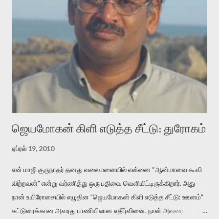
என்னவாக இருக்கும்? கவிதையின் அரூப இயக்கத்தை பொதுவயமாக
வடிக்க முயல்வதும் அதற்கே. கோயில் கருவறையின்
மென்வெளிச்சத்தில் நுண்பேசியின் படக்கருவியை இயக்கி சாத்தி
வைத்து விட்டு இயக்கத்தை அறிவோம். அறிதல் அபச்சாரமில்லை.
பயணப் படிமம் என்பது காக்னிடிவ் பொயடிக்ஸ் எனும் சமகால
விமர்சனத்தின் ஒரு முக்கிய கருவி. இக்கருவியை மனுஷ்யபுத்திரனின்
“காலை வணக்கங்கள்” எனும் ஒரு கவிதையில் சொருகப் போகிறோம்.
முதலில் கருவியை பழகுவோம். அன்றாட மொழியில் ஒன்று ம...
ஜெயமோகன் கிளி எடுத்த சீட்டு: துரோகம்
ஏப்ரல் 19, 2010
என் மாஜி குருநாதர் தனது வலைமனையில் என்னை “ஆன்மாவை கூவி
விற்றவன்” என்று வர்ணித்து ஒரு பதிவை வெளியிட்டிருக்கிறார். அது
நான் உயிரோசையில் எழுதின ”ஜெயமோகன் கிளி எடுத்த சீட்டு: ஊனம்”
கட்டுரைக்கான அவரது பாணியிலான எதிர்வினை. நான் அவரை