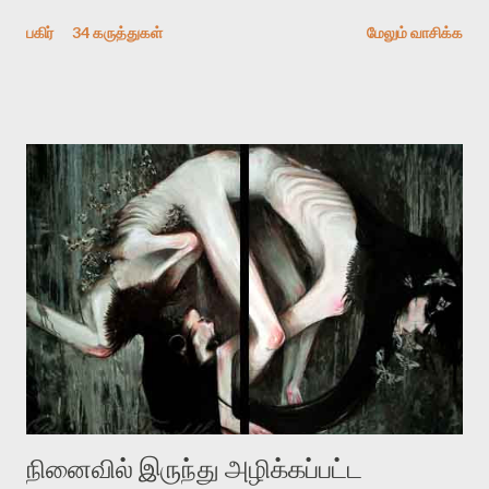
விமர்சிக்க காரணமே எனது தன்னிரக்கம் என்கிறார். ஜெயமோகனின்
பகிர்
34 கருத்துகள்
மேலும் வாசிக்க
பதிவை படித்த நண்பர்கள் பலரும் அவருக்காக இரக்கப்பட்டார்கள்.
உதாரணமாக கல்லூரிப் பேராசிரியர் ஒருவர் என்பவர் சொன்னார்:
“ஜெயமோகன் இன்றோரு தனிநபராக உயிர்மை போன்றோரு பெரும்
அமைப்புக்கு எதிராக இயங்க வேண்டி உள்ளது. அந்த பதற்றத்தை அவர்
தனது இணையதளத்திலே தொடர்ந்து பதிவு செய்கிறார். உயிர்மை
இன்னும் சில வருடங்களுக்கு தனக்கு எதிராக எழுத்தாளர்களை ஏவி
விட்டபடி இருக்கும் என்று ஒரு அச்சத்தை வெளிப்படுத்தியபடி
இருக்கிறார். அவர் கடுமையான பாதுகாப்பின்மை மனநிலையில் உள்ளார்.
உயிர்மை அவரை தாக்க உத்தேசித்தாலும் இல்லை என்றாலும்
ஜெயமோகன் அந்த பிரமையால் தொடர்ந்து அச்சுறுத்தலுக்கு உள்ளாகி
உள்ளார். உங்களை பற்றின இந்த தாக்குதல் கூட இதன் வெளிப்பாடு தான்”.
உண்மையே! ராக்கி படத்தில் குத்துச்சண்டை வீரராக வரும் சில்வெஸ்டர்
ஓரிடத்தில் சொல்வார்: ...
நினைவில் இருந்து அழிக்கப்பட்ட