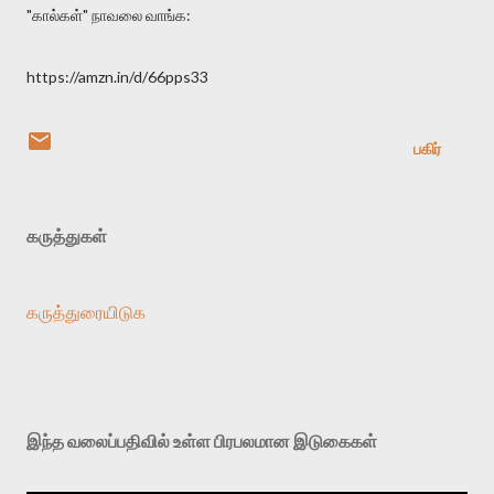
"கால்கள்" நாவலை வாங்க:
https://amzn.in/d/66pps33
பகிர்
கருத்துகள்
கருத்துரையிடுக
இந்த வலைப்பதிவில் உள்ள பிரபலமான இடுகைகள்