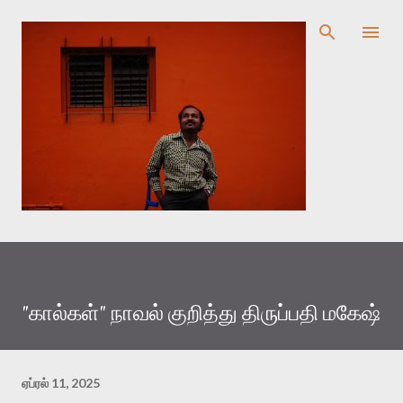
முதன்மை உள்ளடக்கத்திற்குச் செல்
"கால்கள்" நாவல் குறித்து திருப்பதி மகேஷ்
ஏப்ரல் 11, 2025