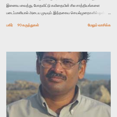
இணைய வைத்து, மோதவிட்டு கவிதையின் சில சாத்தியங்களை
படைப்பாளியால் அடைய முடியும். இத்தகைய செயல்முறைகளில் ஒன்றை
தேடிக் கண்டுபிடிப்பது தான் இக்கட்டுரையின் நோக்கம். பள்ளிக்
பகிர்
90 கருத்துகள்
மேலும் வாசிக்க
காலத்தில் ஜாலவித்தைக்காரர்கள் வந்து போன பின் அவர்களின்
சூட்சுமத்தை கண்டுபிடித்து விட்டதாய் அந்தரங்கமாய் மட்டும்
குசுகுசுத்துக் கொள்வோம். அடுத்த முறை வரும் போது மர்மம் விலகாமல்
அதிக ஆர்வமுடன் அவரை சூழ்ந்து கொள்வோம். அறிதல் மர்மத்தை
அதிகமாக்கும். கொல்லாது. ஒரு கனவை மீட்டெடுப்பதன் நோக்கம்
என்னவாக இருக்கும்? கவிதையின் அரூப இயக்கத்தை பொதுவயமாக
வடிக்க முயல்வதும் அதற்கே. கோயில் கருவறையின்
மென்வெளிச்சத்தில் நுண்பேசியின் படக்கருவியை இயக்கி சாத்தி
வைத்து விட்டு இயக்கத்தை அறிவோம். அறிதல் அபச்சாரமில்லை.
பயணப் படிமம் என்பது காக்னிடிவ் பொயடிக்ஸ் எனும் சமகால
விமர்சனத்தின் ஒரு முக்கிய கருவி. இக்கருவியை மனுஷ்யபுத்திரனின்
“காலை வணக்கங்கள்” எனும் ஒரு கவிதையில் சொருகப் போகிறோம்.
முதலில் கருவியை பழகுவோம். அன்றாட மொழியில் ஒன்று ம...