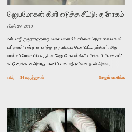
ஜெயமோகன் கிளி எடுத்த சீட்டு: துரோகம்
ஏப்ரல் 19, 2010
என் மாஜி குருநாதர் தனது வலைமனையில் என்னை “ஆன்மாவை கூவி
விற்றவன்” என்று வர்ணித்து ஒரு பதிவை வெளியிட்டிருக்கிறார். அது
நான் உயிரோசையில் எழுதின ”ஜெயமோகன் கிளி எடுத்த சீட்டு: ஊனம்”
கட்டுரைக்கான அவரது பாணியிலான எதிர்வினை. நான் அவரை
விமர்சிக்க காரணமே எனது தன்னிரக்கம் என்கிறார். ஜெயமோகனின்
பகிர்
34 கருத்துகள்
மேலும் வாசிக்க
பதிவை படித்த நண்பர்கள் பலரும் அவருக்காக இரக்கப்பட்டார்கள்.
உதாரணமாக கல்லூரிப் பேராசிரியர் ஒருவர் என்பவர் சொன்னார்:
“ஜெயமோகன் இன்றோரு தனிநபராக உயிர்மை போன்றோரு பெரும்
அமைப்புக்கு எதிராக இயங்க வேண்டி உள்ளது. அந்த பதற்றத்தை அவர்
தனது இணையதளத்திலே தொடர்ந்து பதிவு செய்கிறார். உயிர்மை
இன்னும் சில வருடங்களுக்கு தனக்கு எதிராக எழுத்தாளர்களை ஏவி
விட்டபடி இருக்கும் என்று ஒரு அச்சத்தை வெளிப்படுத்தியபடி