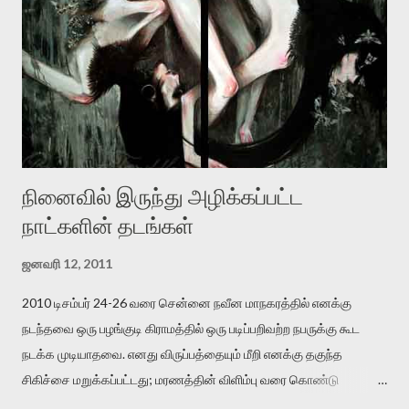
இருக்கிறார். அவர் கடுமையான பாதுகாப்பின்மை மனநிலையில் உள்ளார்.
உயிர்மை அவரை தாக்க உத்தேசித்தாலும் இல்லை என்றாலும்
ஜெயமோகன் அந்த பிரமையால் தொடர்ந்து அச்சுறுத்தலுக்கு உள்ளாகி
உள்ளார். உங்களை பற்றின இந்த தாக்குதல் கூட இதன் வெளிப்பாடு தான்”.
உண்மையே! ராக்கி படத்தில் குத்துச்சண்டை வீரராக வரும் சில்வெஸ்டர்
ஓரிடத்தில் சொல்வார்: ...
நினைவில் இருந்து அழிக்கப்பட்ட
நாட்களின் தடங்கள்
ஜனவரி 12, 2011
2010 டிசம்பர் 24-26 வரை சென்னை நவீன மாநகரத்தில் எனக்கு
நடந்தவை ஒரு பழங்குடி கிராமத்தில் ஒரு படிப்பறிவற்ற நபருக்கு கூட
நடக்க முடியாதவை. எனது விருப்பத்தையும் மீறி எனக்கு தகுந்த
சிகிச்சை மறுக்கப்பட்டது; மரணத்தின் விளிம்பு வரை கொண்டு
செல்லப்ப்பட்டேன். இரண்டாம் கோமா நிலைக்கு சென்றேன்.