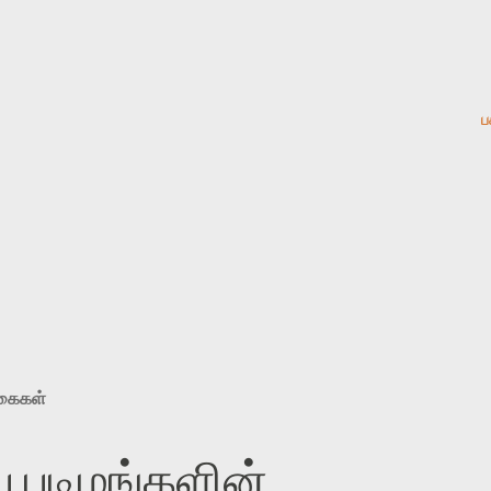
ப
ுகைகள்
 படிமங்களின்