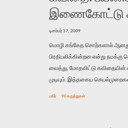
இணைகோட்டு சந
டிசம்பர் 17, 2009
மொழி சங்கேத சொற்களால் ஆனது
பிரதிபலிக்கின்றன என்று நமக்கு
வைத்து, மோதவிட்டு கவிதையின்
முடியும். இத்தகைய செயல்முறைகளி
இக்கட்டுரையின் நோக்கம். பள்ளிக
பகிர்
90 கருத்துகள்
பின் அவர்களின் சூட்சுமத்தை கண்ட
குசுகுசுத்துக் கொள்வோம். அடுத்
ஆர்வமுடன் அவரை சூழ்ந்து கொள்